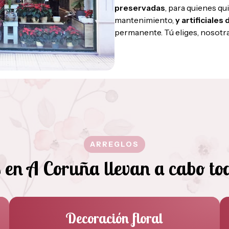
preservadas
, para quienes qu
mantenimiento,
y artificiales 
permanente. Tú eliges, nosotra
ARREGLOS
s en A Coruña llevan a cabo tod
Decoración floral